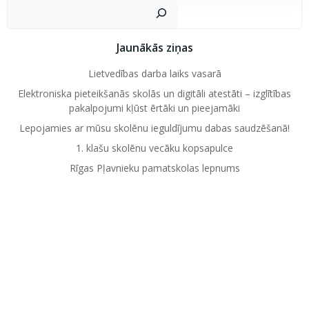
Mekl
Jaunākās ziņas
Lietvedības darba laiks vasarā
Elektroniska pieteikšanās skolās un digitāli atestāti – izglītības
pakalpojumi kļūst ērtāki un pieejamāki
Lepojamies ar mūsu skolēnu ieguldījumu dabas saudzēšanā!
1. klašu skolēnu vecāku kopsapulce
Rīgas Pļavnieku pamatskolas lepnums