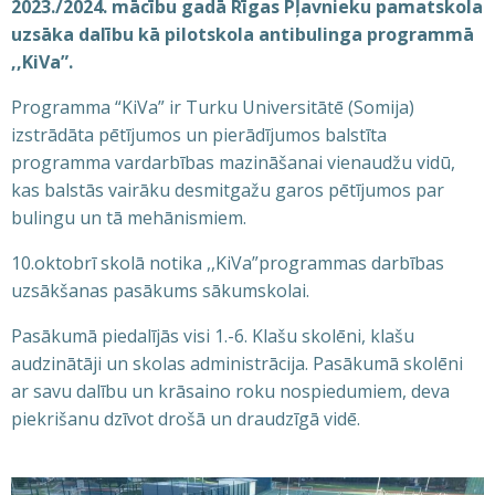
2023./2024. mācību gadā Rīgas Pļavnieku pamatskola
uzsāka dalību kā pilotskola antibulinga programmā
,,KiVa”.
Programma “KiVa” ir Turku Universitātē (Somija)
izstrādāta pētījumos un pierādījumos balstīta
programma vardarbības mazināšanai vienaudžu vidū,
kas balstās vairāku desmitgažu garos pētījumos par
bulingu un tā mehānismiem.
10.oktobrī skolā notika ,,KiVa”programmas darbības
uzsākšanas pasākums sākumskolai.
Pasākumā piedalījās visi 1.-6. Klašu skolēni, klašu
audzinātāji un skolas administrācija. Pasākumā skolēni
ar savu dalību un krāsaino roku nospiedumiem, deva
piekrišanu dzīvot drošā un draudzīgā vidē.