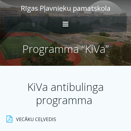
Skip
Rīgas Pļavnieku pamatskola
to
content
Programma “KiVa”
KiVa antibulinga
programma
VECĀKU CEĻVEDIS