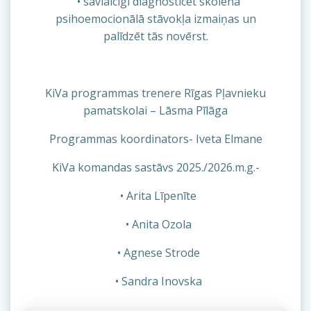
• savlaicīgi diagnosticēt skolēna
psihoemocionālā stāvokļa izmaiņas un
palīdzēt tās novērst.
KiVa programmas trenere Rīgas Pļavnieku
pamatskolai – Lāsma Pīlāga
Programmas koordinators- Iveta Elmane
KiVa komandas sastāvs 2025./2026.m.g.-
• Arita Līpenīte
• Anita Ozola
• Agnese Strode
• Sandra Inovska