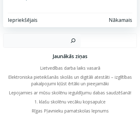
Post
Post
Iepriekšējais
Nākamais
navigation
navigation
Mekl
Jaunākās ziņas
Lietvedības darba laiks vasarā
Elektroniska pieteikšanās skolās un digitāli atestāti – izglītības
pakalpojumi kļūst ērtāki un pieejamāki
Lepojamies ar mūsu skolēnu ieguldījumu dabas saudzēšanā!
1. klašu skolēnu vecāku kopsapulce
Rīgas Pļavnieku pamatskolas lepnums