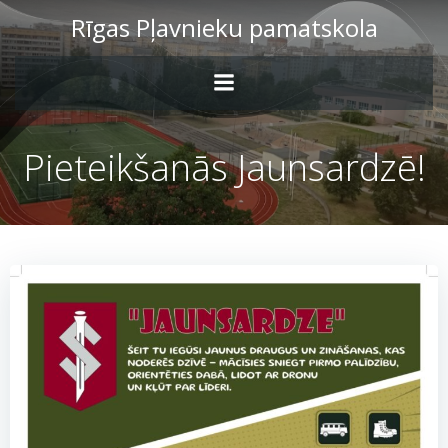
Skip
Rīgas Pļavnieku pamatskola
to
content
Pieteikšanās Jaunsardzē!