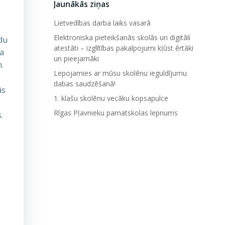
Jaunākās ziņas
Lietvedības darba laiks vasarā
Elektroniska pieteikšanās skolās un digitāli
du
atestāti – izglītības pakalpojumi kļūst ērtāki
ta
un pieejamāki
.
Lepojamies ar mūsu skolēnu ieguldījumu
dabas saudzēšanā!
ās
1. klašu skolēnu vecāku kopsapulce
Rīgas Pļavnieku pamatskolas lepnums
.