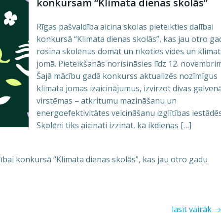
konkursam “Klimata dienas skolās”
Rīgas pašvaldība aicina skolas pieteikties dalībai
konkursā “Klimata dienas skolās”, kas jau otro ga
rosina skolēnus domāt un rīkoties vides un klima
jomā. Pieteikšanās norisināsies līdz 12. novembrim
Šajā mācību gadā konkurss aktualizēs nozīmīgus
klimata jomas izaicinājumus, izvirzot divas galven
virstēmas – atkritumu mazināšanu un
energoefektivitātes veicināšanu izglītības iestādēs
Skolēni tiks aicināti izzināt, kā ikdienas […]
alībai konkursā “Klimata dienas skolās”, kas jau otro gadu
lasīt vairāk