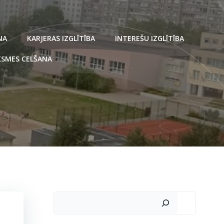
NA
KARJERAS IZGLĪTĪBA
INTEREŠU IZGLĪTĪBA
SMES CELŠANA
Meklēt