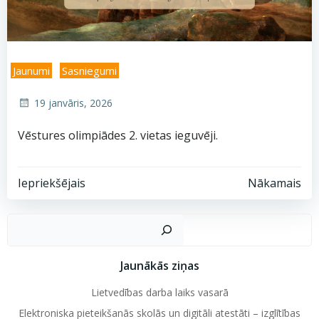
Jaunumi
Sasniegumi
19 janvāris, 2026
Vēstures olimpiādes 2. vietas ieguvēji.
Post
Post
Iepriekšējais
Nākamais
navigation
navigation
Mekl
Jaunākās ziņas
Lietvedības darba laiks vasarā
Elektroniska pieteikšanās skolās un digitāli atestāti – izglītības