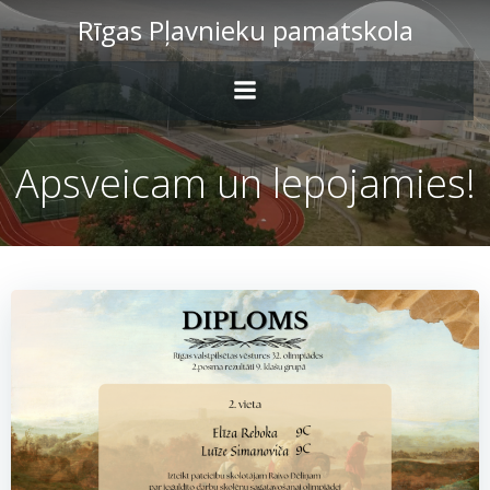
Skip
Rīgas Pļavnieku pamatskola
to
content
Apsveicam un lepojamies!