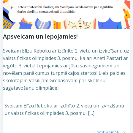
Apsveicam un lepojamies!
Sveicam Elīzu Reboku ar izcīnīto 2. vietu un izvirzīšanu uz
valsts fizikas olimpiādes 3. posmu, kā arī Aneti Pastari ar
iegūto 3. vietu! Lepojamies ar jūsu sasniegumiem un
novēlam panākumus turpmākajos startos! Liels paldies
skolotājam Vasilijam Gredasovam par skolēnu
sagatavošanu olimpiādei.
Sveicam Elīzu Reboku ar izcīnīto 2. vietu un izvirzīšanu
uz valsts fizikas olimpiādes 3. posmu, […]
lasīt vairāk