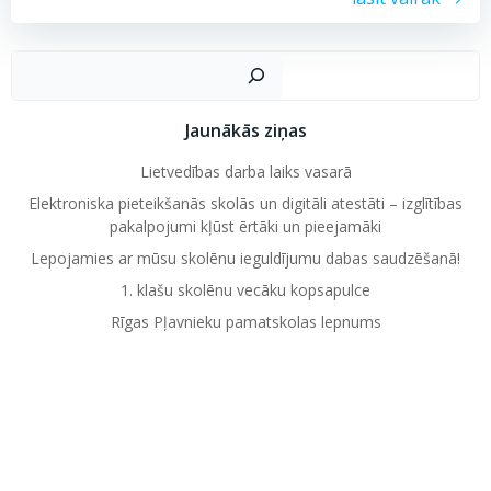
Mekl
Jaunākās ziņas
Lietvedības darba laiks vasarā
Elektroniska pieteikšanās skolās un digitāli atestāti – izglītības
pakalpojumi kļūst ērtāki un pieejamāki
Lepojamies ar mūsu skolēnu ieguldījumu dabas saudzēšanā!
1. klašu skolēnu vecāku kopsapulce
Rīgas Pļavnieku pamatskolas lepnums