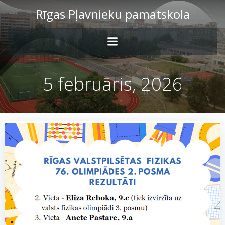
Skip
Rīgas Pļavnieku pamatskola
to
content
5 februāris, 2026