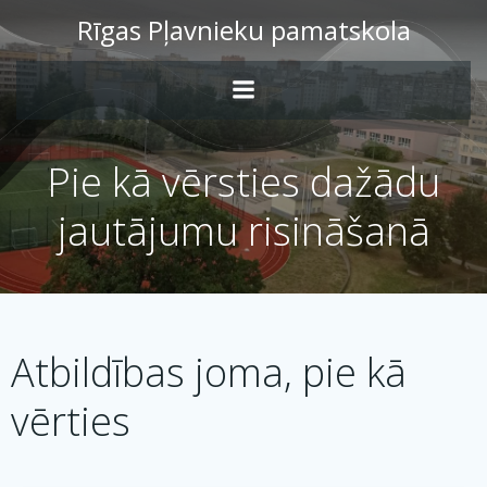
Skip
Rīgas Pļavnieku pamatskola
to
content
Pie kā vērsties dažādu
jautājumu risināšanā
Atbildības joma, pie kā
vērties