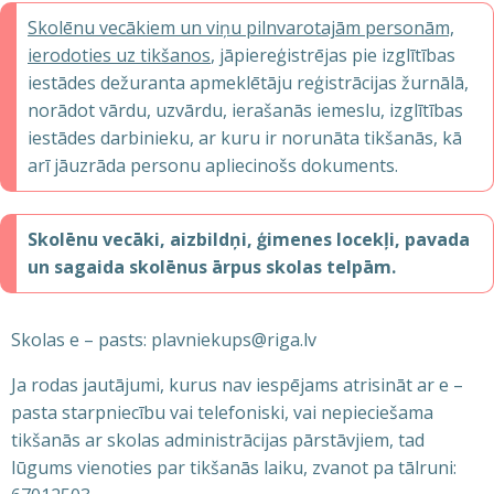
Skolēnu vecākiem un viņu pilnvarotajām personām,
ierodoties uz tikšanos
, jāpiereģistrējas pie izglītības
iestādes dežuranta apmeklētāju reģistrācijas žurnālā,
norādot vārdu, uzvārdu, ierašanās iemeslu, izglītības
iestādes darbinieku, ar kuru ir norunāta tikšanās, kā
arī jāuzrāda personu apliecinošs dokuments.
Skolēnu vecāki, aizbildņi, ģimenes locekļi, pavada
un sagaida skolēnus ārpus skolas telpām.
Skolas e – pasts: plavniekups@riga.lv
Ja rodas jautājumi, kurus nav iespējams atrisināt ar e –
pasta starpniecību vai telefoniski, vai nepieciešama
tikšanās ar skolas administrācijas pārstāvjiem, tad
lūgums vienoties par tikšanās laiku, zvanot pa tālruni: